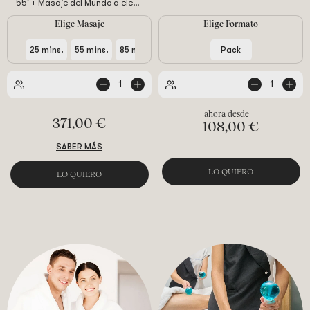
55' + Masaje del Mundo a elegir
de 25', 55' o 85'+ Tratamiento
Elige Masaje
Elige Formato
Facial Élite 55' a elegir.
25 mins.
55 mins.
85 mins.
Pack
1
1
371,00 €
108,00 €
SABER MÁS
LO QUIERO
LO QUIERO