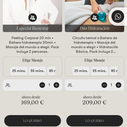
Especial Bienestar
Dúo Hidratación
Peeling Corporal 20 min +
Circuito termal o Bañera de
Bañera hidroterapia 30min +
hidroterapia + Masaje del
Masaje del mundo a elegir. Pack
mundo a elegir + Hidratación
incluye 2 personas.
Básica. Pack incluye 2
personas.
Elige Masaje
Elige Masaje
25 mins.
55 mins.
85 mins.
25 mins.
55 mins.
85 mins.
1
1
169,00 €
209,00 €
LO QUIERO
LO QUIERO