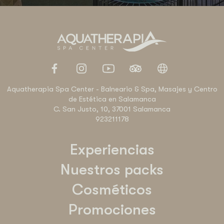
Aquatherapia Spa Center - Balneario & Spa, Masajes y Centro
de Estética en Salamanca
C. San Justo, 10, 37001 Salamanca
923211178
Experiencias
Nuestros packs
Cosméticos
Promociones