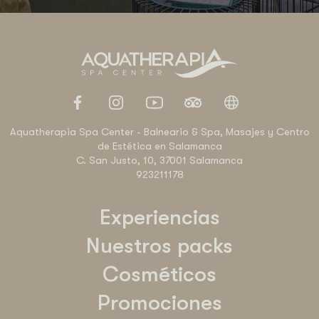
Aquatherapia Spa Center - Balneario & Spa, Masajes y Centro
de Estética en Salamanca
C. San Justo, 10, 37001 Salamanca
923211178
Experiencias
Nuestros packs
Cosméticos
Promociones