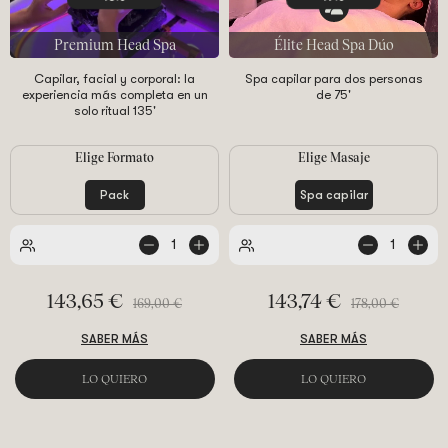
Premium Head Spa
Élite Head Spa Dúo
Capilar, facial y corporal: la
Spa capilar para dos personas
experiencia más completa en un
de 75'
solo ritual 135'
Elige Formato
Elige Masaje
Pack
Spa capilar
1
1
de
personas
143,65 €
143,74 €
169,00 €
178,00 €
SABER MÁS
SABER MÁS
LO QUIERO
LO QUIERO