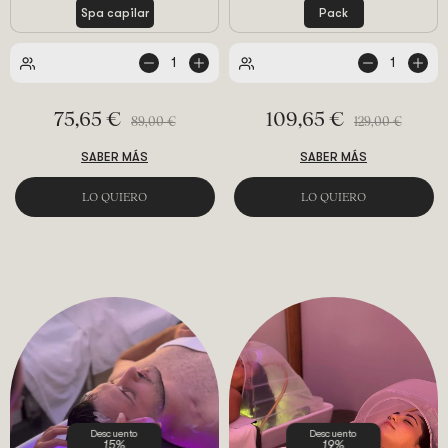
Spa capilar
Pack
1
1
de
de
personas
personas
75,65 €
109,65 €
89,00 €
129,00 €
SABER MÁS
SABER MÁS
LO QUIERO
LO QUIERO
Descuento
Descuento
15%
19%