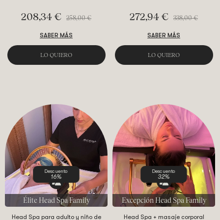
208,34 €
272,94 €
258,00 €
338,00 €
SABER MÁS
SABER MÁS
LO QUIERO
LO QUIERO
Descuento
Descuento
16%
32%
Élite Head Spa Family
Excepción Head Spa Family
Head Spa para adulto y niño de
Head Spa + masaje corporal