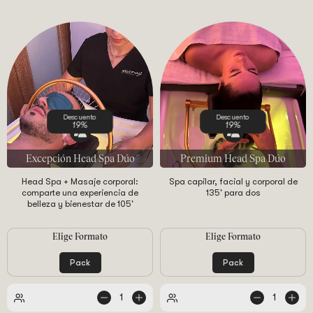
Descuento
Descuento
19%
19%
Excepción Head Spa Dúo
Premium Head Spa Dúo
Head Spa + Masaje corporal:
Spa capilar, facial y corporal de
comparte una experiencia de
135' para dos
belleza y bienestar de 105'
Elige Formato
Elige Formato
Pack
Pack
1
1