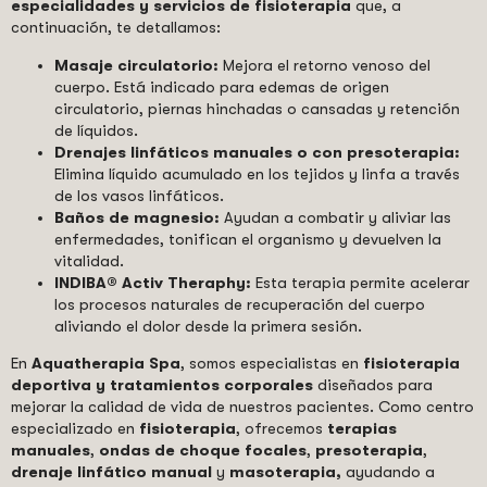
especialidades y servicios de fisioterapia
que, a
continuación, te detallamos:
Masaje circulatorio:
Mejora el retorno venoso del
cuerpo. Está indicado para edemas de origen
circulatorio, piernas hinchadas o cansadas y retención
de líquidos.
Drenajes linfáticos manuales o con presoterapia:
Elimina líquido acumulado en los tejidos y linfa a través
de los vasos linfáticos.
Baños de magnesio:
Ayudan a combatir y aliviar las
enfermedades, tonifican el organismo y devuelven la
vitalidad.
INDIBA® Activ Theraphy:
Esta terapia permite acelerar
los procesos naturales de recuperación del cuerpo
aliviando el dolor desde la primera sesión.
En
Aquatherapia Spa
, somos especialistas en
fisioterapia
deportiva y tratamientos corporales
diseñados para
mejorar la calidad de vida de nuestros pacientes. Como centro
especializado en
fisioterapia
, ofrecemos
terapias
manuales
,
ondas de choque focales
,
presoterapia
,
drenaje linfático manual
y
masoterapia,
ayudando a