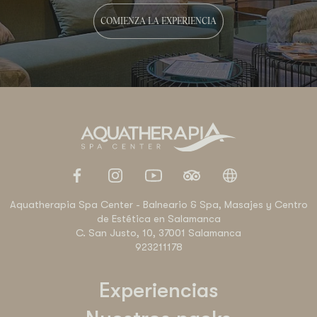
COMIENZA LA EXPERIENCIA
Aquatherapia Spa Center - Balneario & Spa, Masajes y Centro
de Estética en Salamanca
C. San Justo, 10, 37001 Salamanca
923211178
Experiencias