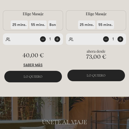
Elige Masaje
Elige Masaje
+
25 mins.
55 mins.
Bono 5+1 de 25 mins.
25 mins.
55 mins.
1
1
de
de
personas
personas
40,00 €
73,00 €
SABER MÁS
LO QUIERO
LO QUIERO
ÚNETE AL VIAJE