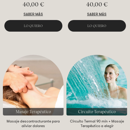
40,00 €
40,00 €
SABER MÁS
SABER MÁS
LO QUIERO
LO QUIERO
Masaje Terapéutico
Circuito Terapéutico
Masaje descontracturante para
Circuito Termal 90 min + Masaje
aliviar dolores
Terapéutico a elegir