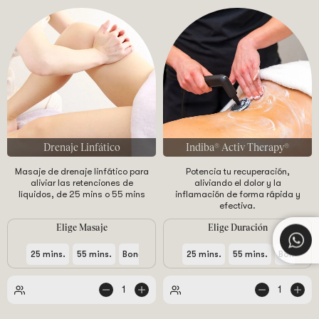
Drenaje Linfático
Indiba® Activ Therapy®
Masaje de drenaje linfático para
Potencia tu recuperación,
aliviar las retenciones de
aliviando el dolor y la
líquidos, de 25 mins o 55 mins
inflamación de forma rápida y
efectiva.
Elige Masaje
Elige Duración
+
25 mins.
55 mins.
Bono 5+1 de 25 mins.
25 mins.
55 mins.
Bono 6 se
1
1
de
de
personas
personas