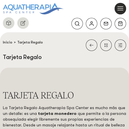
MASAJES DEL MUNDO
CIRCUITO TERMAL ESENCIAL
ESTÉTICA FACIAL – ESENCIALES EXPRESS
PACKS DEPILACIÓN LÁSER
PARA ELLA...
INFORMACIÓN
COMPLEMENTOS SPA
ESTÉTICA FACIAL – LOS IMPRESCINDIBLES
ZONA L
PARA ÉL...
NORMAS DEL SPA
Inicio
>
Tarjeta Regalo
BAÑOS A LA CARTA
ESTÉTICA FACIAL – ÉLITE
ZONA M
PARA DOS...
AVISO LEGAL
Tarjeta Regalo
ESTÉTICA FACIAL – EXCEPCIÓN
ZONA S
POLÍTICA DE PRIVACIDAD
ESTÉTICA CORPORAL – LOS IMPRESCINDIBLES
ZONA XS
CONDICIONES DE VENTA
TARJETA REGALO
ESTÉTICA CORPORAL – ÉLITE
POLÍTICA DE COOKIES
La Tarjeta Regalo Aquatherapia Spa Center es mucho más que
ESTÉTICA CORPORAL – EXCEPCIÓN
un detalle: es una
tarjeta monedero
que permite a la persona
obsequiada elegir libremente sus propias experiencias de
bienestar. Desde un masaje relajante hasta un ritual de belleza