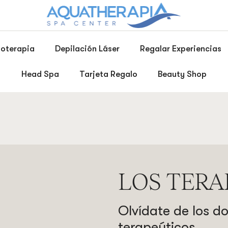
ioterapia
Depilación Láser
Regalar Experiencias
Head Spa
Tarjeta Regalo
Beauty Shop
LOS TERA
Olvídate de los d
terapeúticos