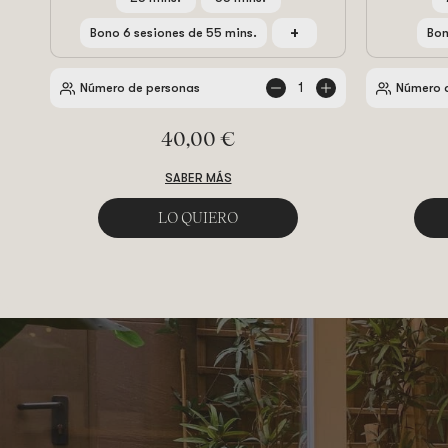
+
Bono 6 sesiones de 55 mins.
Bon
Restar
Restar
1
Número de personas
Número 
40,00 €
SABER MÁS
LO QUIERO