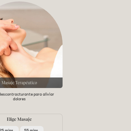
Masaje Terapéutico
escontracturante para aliviar
dolores
Elige Masaje
25 mins.
55 mins.