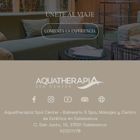
ÚNETE AL VIAJE
COMIENZA LA EXPERIENCIA
Aquatherapia Spa Center - Balneario & Spa, Masajes y Centro
de Estética en Salamanca
C. San Justo, 10, 37001 Salamanca
923211178