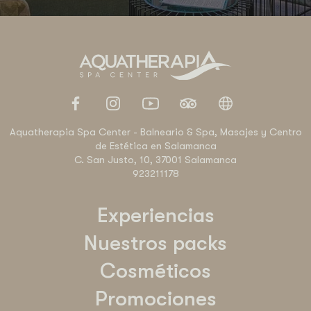
Aquatherapia Spa Center - Balneario & Spa, Masajes y Centro
de Estética en Salamanca
C. San Justo, 10, 37001 Salamanca
923211178
Experiencias
Nuestros packs
Cosméticos
Promociones