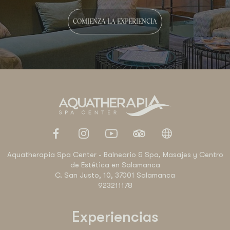
COMIENZA LA EXPERIENCIA
Aquatherapia Spa Center - Balneario & Spa, Masajes y Centro
de Estética en Salamanca
C. San Justo, 10, 37001 Salamanca
923211178
Experiencias