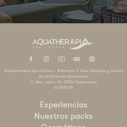
Aquatherapia Spa Center - Balneario & Spa, Masajes y Centro
de Estética en Salamanca
C. San Justo, 10, 37001 Salamanca
923211178
Experiencias
Nuestros packs